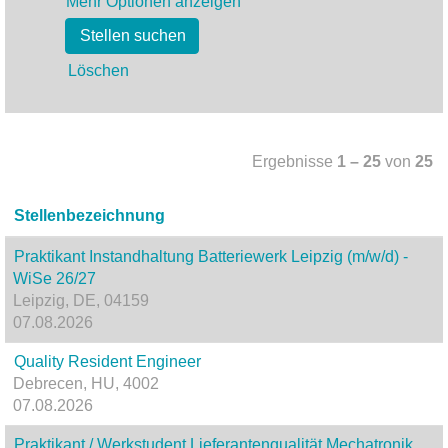
Mehr Optionen anzeigen
Löschen
Ergebnisse
1 – 25
von
25
Stellenbezeichnung
Praktikant Instandhaltung Batteriewerk Leipzig (m/w/d) -
WiSe 26/27
Leipzig, DE, 04159
07.08.2026
Quality Resident Engineer
Debrecen, HU, 4002
07.08.2026
Praktikant / Werkstudent Lieferantenqualität Mechatronik