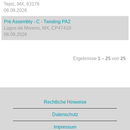
Tepic, MX, 63176
06.08.2026
Pre Assembly - C - Twisting PA2
Lagos de Moreno, MX, CP47410
06.08.2026
Ergebnisse
1 – 25
von
25
Rechtliche Hinweise
Datenschutz
Impressum