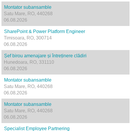
Montator subansamble
Satu Mare, RO, 440268
06.08.2026
SharePoint & Power Platform Engineer
Timisoara, RO, 300714
06.08.2026
Șef birou amenajare și întreținere clădiri
Hunedoara, RO, 331110
06.08.2026
Montator subansamble
Satu Mare, RO, 440268
06.08.2026
Montator subansamble
Satu Mare, RO, 440268
06.08.2026
Specialist Employee Partnering