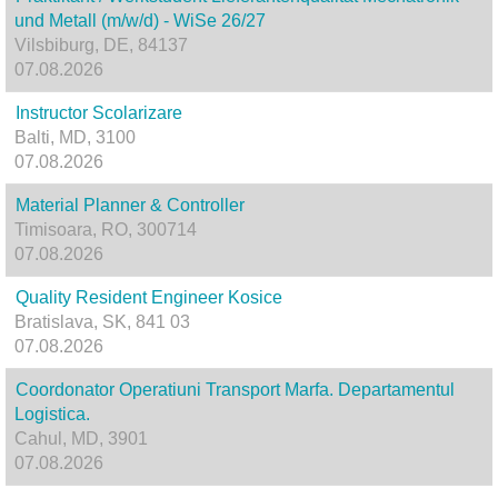
und Metall (m/w/d) - WiSe 26/27
Vilsbiburg, DE, 84137
07.08.2026
Instructor Scolarizare
Balti, MD, 3100
07.08.2026
Material Planner & Controller
Timisoara, RO, 300714
07.08.2026
Quality Resident Engineer Kosice
Bratislava, SK, 841 03
07.08.2026
Coordonator Operatiuni Transport Marfa. Departamentul
Logistica.
Cahul, MD, 3901
07.08.2026