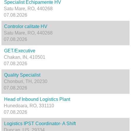
Specialist Echipamente HV
Satu Mare, RO, 440268
07.08.2026
Controlor calitate HV
Satu Mare, RO, 440268
07.08.2026
GET/Executive
Chakan, IN, 410501
07.08.2026
Quality Specialist
Chonburi, TH, 20230
07.08.2026
Head of Inbound Logistics Plant
Hunedoara, RO, 331110
07.08.2026
Logistics IPST Coordinator- A Shift
Duncan, US, 29334