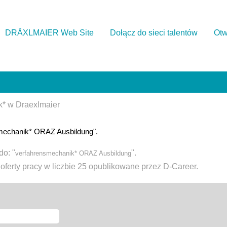
DRÄXLMAIER Web Site
Dołącz do sieci talentów
Ot
(bieżąca
k* w Draexlmaier
strona)
mechanik* ORAZ Ausbildung".
do: "
".
verfahrensmechanik* ORAZ Ausbildung
ferty pracy w liczbie 25 opublikowane przez D-Career.