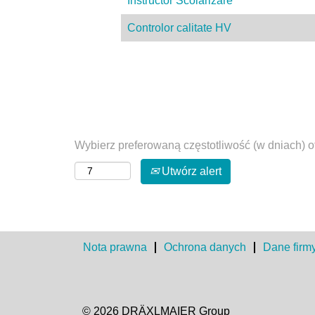
Instructor Scolarizare
Controlor calitate HV
Wybierz preferowaną częstotliwość (w dniach) o
Utwórz alert
Nota prawna
Ochrona danych
Dane firm
© 2026 DRÄXLMAIER Group