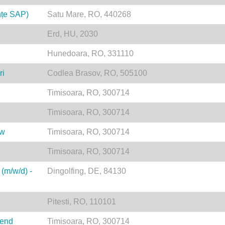
ințe SAP)
Satu Mare, RO, 440268
Erd, HU, 2030
Hunedoara, RO, 331110
ri
Codlea Brasov, RO, 505100
Timisoara, RO, 300714
Timisoara, RO, 300714
ow
Timisoara, RO, 300714
Timisoara, RO, 300714
 (m/w/d) -
Dingolfing, DE, 84130
Pitesti, RO, 110101
tend
Timisoara, RO, 300714