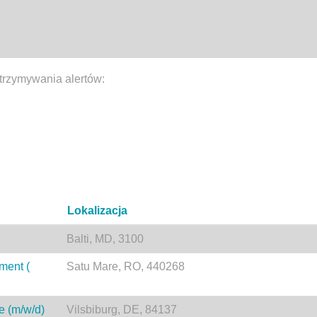
trzymywania alertów:
Lokalizacja
Balti, MD, 3100
ment (
Satu Mare, RO, 440268
e (m/w/d)
Vilsbiburg, DE, 84137