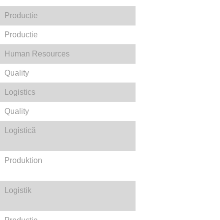
Producṭie
Producṭie
Human Resources
Quality
Logistics
Quality
Logistică
Produktion
Logistik