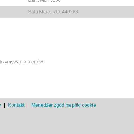
Balti, MD, 3100
Satu Mare, RO, 440268
trzymywania alertów:
y
Kontakt
Menedżer zgód na pliki cookie