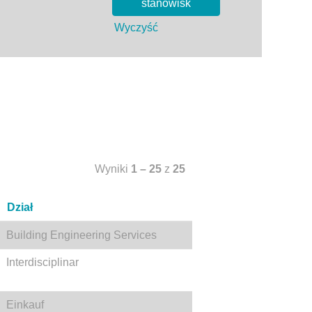
Wyczyść
Wyniki
1 – 25
z
25
Dział
Building Engineering Services
Interdisciplinar
Einkauf