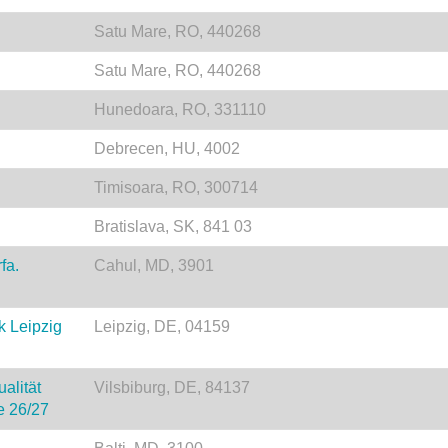
Satu Mare, RO, 440268
Satu Mare, RO, 440268
Hunedoara, RO, 331110
Debrecen, HU, 4002
Timisoara, RO, 300714
Bratislava, SK, 841 03
fa.
Cahul, MD, 3901
k Leipzig
Leipzig, DE, 04159
alität
Vilsbiburg, DE, 84137
e 26/27