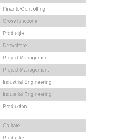
Finanṭe/Controlling
Cross functional
Producṭie
Dezvoltare
Project Management
Project Management
Industrial Engineering
Industrial Engineering
Produktion
Calitate
Producṭie