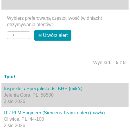
Wybierz preferowaną częstotliwość (w dniach)
otrzymywania alertów:
Utwórz alert
Wyniki
1 – 5
z
5
Tytuł
Inspektor / Specjalista ds. BHP (m/k/x)
Jelenia Gora, PL, 58500
3 sie 2026
IT / PLM Engineer (Siemens Teamcenter) (m/w/x)
Gliwice, PL, 44-100
2 sie 2026