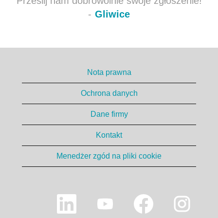
Prześlij nam dobrowolnie swoje zgłoszenie!
-
Gliwice
Nota prawna
Ochrona danych
Dane firmy
Kontakt
Menedżer zgód na pliki cookie
O
O
O
O
t
t
t
t
w
w
w
w