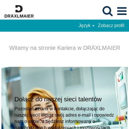
Język
Zobacz profil
DRÄXLMAIER
-
Witamy na stronie Kariera w DRÄXLMAIER
Job
Opportunities
in
Poland
(Polish)
Dołącz do naszej sieci talentów
Pozostań z nami w kontakcie, dołączając do
naszej sieci! Wpisz swój adres e-mail i opowiedz
nam o sobie, a będziesz informowany o
nadchodzących wydarzeniach i możliwościach,