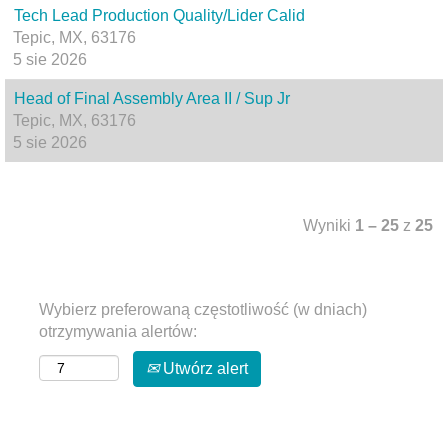
Tech Lead Production Quality/Lider Calid
Tepic, MX, 63176
5 sie 2026
Head of Final Assembly Area II / Sup Jr
Tepic, MX, 63176
5 sie 2026
Wyniki
1 – 25
z
25
Wybierz preferowaną częstotliwość (w dniach)
otrzymywania alertów:
Utwórz alert