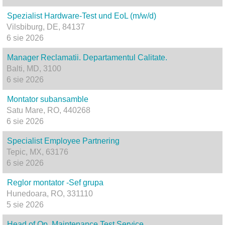
Spezialist Hardware-Test und EoL (m/w/d)
Vilsbiburg, DE, 84137
6 sie 2026
Manager Reclamatii. Departamentul Calitate.
Balti, MD, 3100
6 sie 2026
Montator subansamble
Satu Mare, RO, 440268
6 sie 2026
Specialist Employee Partnering
Tepic, MX, 63176
6 sie 2026
Reglor montator -Sef grupa
Hunedoara, RO, 331110
5 sie 2026
Head of Op. Maintenance Test Service