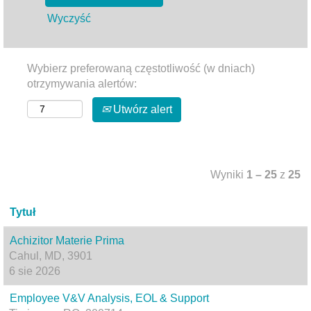
Wyczyść
Wybierz preferowaną częstotliwość (w dniach)
otrzymywania alertów:
Utwórz alert
Wyniki
1 – 25
z
25
Tytuł
Achizitor Materie Prima
Cahul, MD, 3901
6 sie 2026
Employee V&V Analysis, EOL & Support