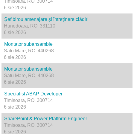
Timisoara, RO, 300714
6 sie 2026
Șef birou amenajare și întreținere clădiri
Hunedoara, RO, 331110
6 sie 2026
Montator subansamble
Satu Mare, RO, 440268
6 sie 2026
Montator subansamble
Satu Mare, RO, 440268
6 sie 2026
Specialist ABAP Developer
Timisoara, RO, 300714
6 sie 2026
SharePoint & Power Platform Engineer
Timisoara, RO, 300714
6 sie 2026