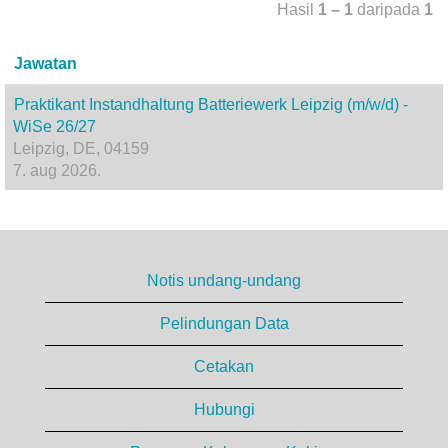
Hasil
1 – 1
daripada
1
Jawatan
Praktikant Instandhaltung Batteriewerk Leipzig (m/w/d) -
WiSe 26/27
Leipzig, DE, 04159
7. aug 2026.
Notis undang-undang
Pelindungan Data
Cetakan
Hubungi