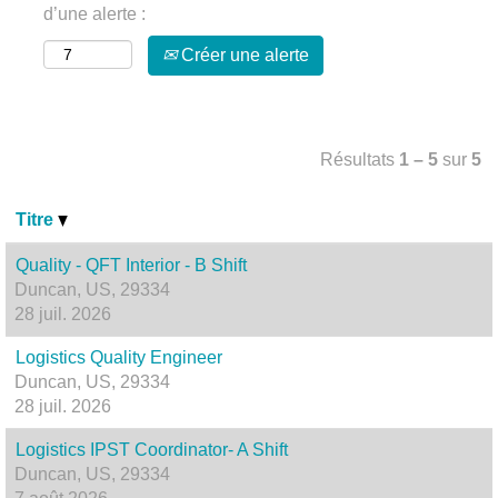
d’une alerte :
Créer une alerte
Résultats
1 – 5
sur
5
Titre
Quality - QFT Interior - B Shift
Duncan, US, 29334
28 juil. 2026
Logistics Quality Engineer
Duncan, US, 29334
28 juil. 2026
Logistics IPST Coordinator- A Shift
Duncan, US, 29334