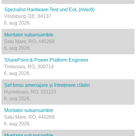
Spezialist Hardware-Test und EoL (m/w/d)
Vilsbiburg, DE, 84137
6. aug 2026.
Montator subansamble
Satu Mare, RO, 440268
6. aug 2026.
SharePoint & Power Platform Engineer
Timisoara, RO, 300714
6. aug 2026.
Șef birou amenajare și întreținere clădiri
Hunedoara, RO, 331110
6. aug 2026.
Montator subansamble
Satu Mare, RO, 440268
6. aug 2026.
Montator subansamble