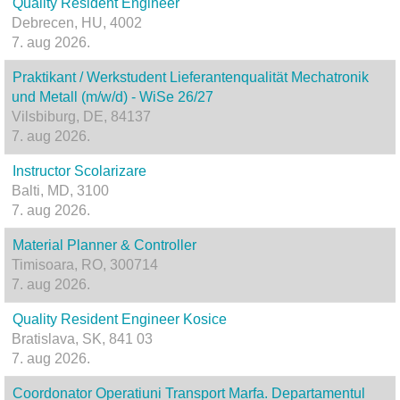
Quality Resident Engineer
Debrecen, HU, 4002
7. aug 2026.
Praktikant / Werkstudent Lieferantenqualität Mechatronik
und Metall (m/w/d) - WiSe 26/27
Vilsbiburg, DE, 84137
7. aug 2026.
Instructor Scolarizare
Balti, MD, 3100
7. aug 2026.
Material Planner & Controller
Timisoara, RO, 300714
7. aug 2026.
Quality Resident Engineer Kosice
Bratislava, SK, 841 03
7. aug 2026.
Coordonator Operatiuni Transport Marfa. Departamentul