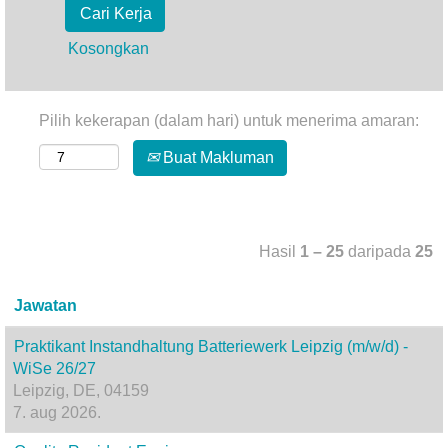
Kosongkan
Pilih kekerapan (dalam hari) untuk menerima amaran:
Buat Makluman
Hasil
1 – 25
daripada
25
Jawatan
Praktikant Instandhaltung Batteriewerk Leipzig (m/w/d) -
WiSe 26/27
Leipzig, DE, 04159
7. aug 2026.