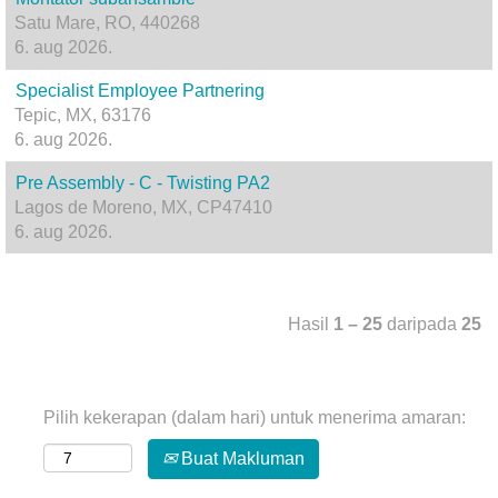
Satu Mare, RO, 440268
6. aug 2026.
Specialist Employee Partnering
Tepic, MX, 63176
6. aug 2026.
Pre Assembly - C - Twisting PA2
Lagos de Moreno, MX, CP47410
6. aug 2026.
Hasil
1 – 25
daripada
25
Pilih kekerapan (dalam hari) untuk menerima amaran:
Buat Makluman