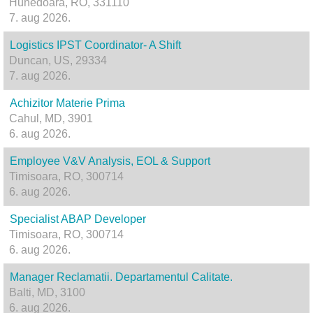
Hunedoara, RO, 331110
7. aug 2026.
Logistics IPST Coordinator- A Shift
Duncan, US, 29334
7. aug 2026.
Achizitor Materie Prima
Cahul, MD, 3901
6. aug 2026.
Employee V&V Analysis, EOL & Support
Timisoara, RO, 300714
6. aug 2026.
Specialist ABAP Developer
Timisoara, RO, 300714
6. aug 2026.
Manager Reclamatii. Departamentul Calitate.
Balti, MD, 3100
6. aug 2026.