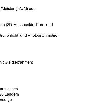
/Meister (m/w/d) oder
gen (3D-Messpunkte, Form und
eifenlicht- und Photogrammetrie-
mit Gleitzeitrahmen)
saustausch
 20 Ländern
orsorge