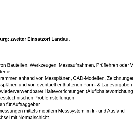
urg; zweiter Einsatzort Landau.
von Bauteilen, Werkzeugen, Messaufnahmen, Prüflehren oder Vor
steme
grammen anhand von Messplänen, CAD-Modellen, Zeichnungen 
splänen und von eventuell enthaltenen Form- & Lagevorgaben
nd wiederverwendbarer Haltevorrichtungen (Alufixhaltevorrichtu
messtechnischen Problemstellungen
n für Auftraggeber
messungen mittels mobilem Messsystem im In- und Ausland
chsel mit Normalschicht