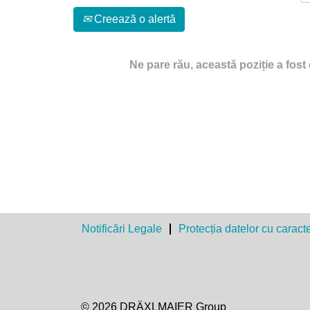
Creează o alertă
Ne pare rău, această poziție a fost
Notificări Legale
Protecția datelor cu caract
© 2026 DRÄXLMAIER Group