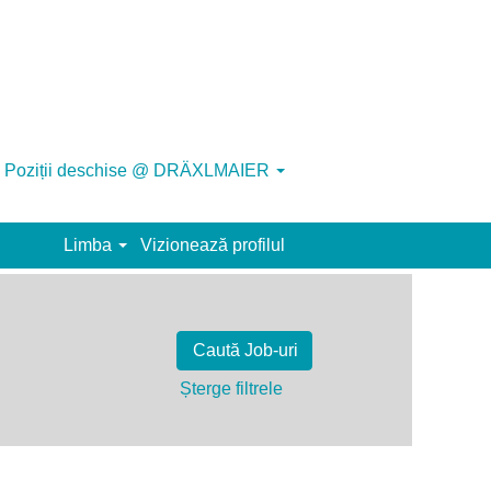
Poziții deschise @ DRÄXLMAIER
Limba
Vizionează profilul
Șterge filtrele