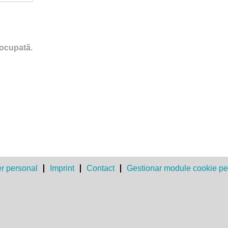
 ocupată.
er personal
Imprint
Contact
Gestionar module cookie pe