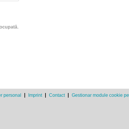
 ocupată.
er personal
Imprint
Contact
Gestionar module cookie pe