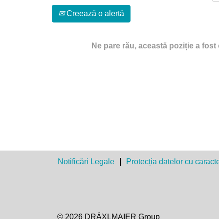
Creează o alertă
Ne pare rău, această poziție a fost
Notificări Legale
Protecția datelor cu caract
© 2026 DRÄXLMAIER Group