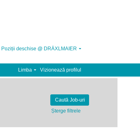
Poziții deschise @ DRÄXLMAIER
Limba
Vizionează profilul
Șterge filtrele