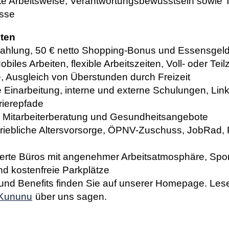
te Arbeitsweise,
Verantwortungsbewusstsein sowie T
isse
lten
ezahlung, 50 € netto Shopping-Bonus und Essensge
biles Arbeiten, flexible Arbeitszeiten, Voll- oder Te
, Ausgleich von Überstunden durch Freizeit
te Einarbeitung, interne und externe Schulungen, Link
rierepfade
t, Mitarbeiterberatung und Gesundheitsangebote
riebliche Altersvorsorge, ÖPNV-Zuschuss, JobRad, 
ierte Büros mit angenehmer Arbeitsatmosphäre, Spor
nd kostenfreie Parkplätze
 und Benefits finden Sie auf unserer Homepage. Les
Kununu
über uns sagen.