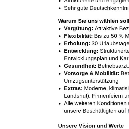
Strukturierte und engagier
Sehr gute Deutschkenntn
Warum Sie uns wählen sol
Vergütung:
Attraktive B
Flexibilität:
Bis zu 50 % Mo
Erholung:
30 Urlaubstage
Entwicklung:
Strukturier
Entwicklungsplan und Kar
Gesundheit:
Betriebsarz
Vorsorge & Mobilität:
Bet
Umzugsunterstützung
Extras:
Moderne, klimatis
Landshut), Firmenfeiern u
Alle weiteren Konditionen
unsere Beschäftigten auf
Unsere Vision und Werte