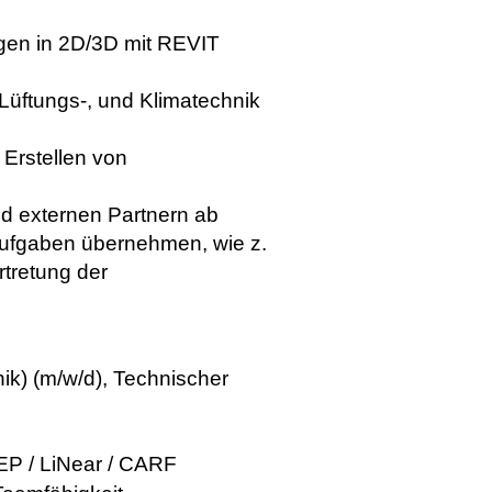
agen in 2D/3D mit REVIT
Lüftungs-, und Klimatechnik
Erstellen von
nd externen Partnern ab
Aufgaben übernehmen, wie z.
rtretung der
k) (m/w/d), Technischer
EP / LiNear / CARF